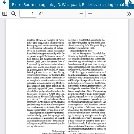
Pierre Bourdieu og Loïc J. D. Wacquant, Refleksiv sociologi - mål og midler, på dansk ved Henning Silberbrandt, København: Hans Reitzels Forlag 1996,312 s., 298,00 tor.