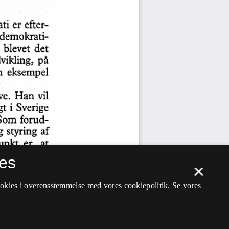
es
×
ookies i overensstemmelse med vores cookiepolitik.
Se vores