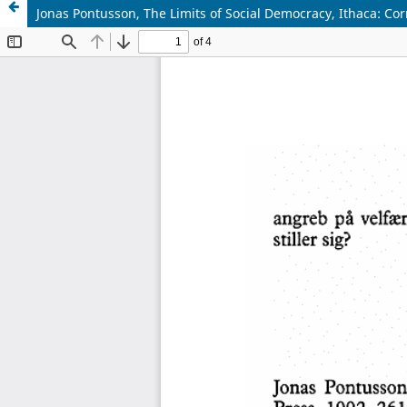
Jonas Pontusson, The Limits of Social Democracy, Ithaca: Corn