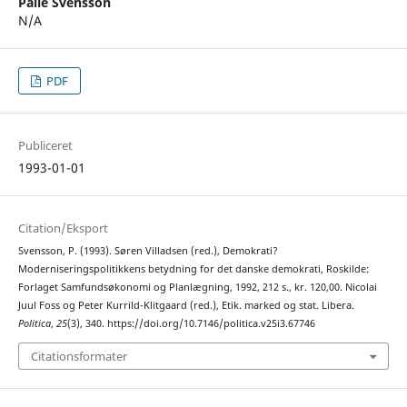
Palle Svensson
N/A
PDF
Publiceret
1993-01-01
Citation/Eksport
Svensson, P. (1993). Søren Villadsen (red.), Demokrati?
Moderniseringspolitikkens betydning for det danske demokrati, Roskilde:
Forlaget Samfundsøkonomi og Planlægning, 1992, 212 s., kr. 120,00. Nicolai
Juul Foss og Peter Kurrild-Klitgaard (red.), Etik. marked og stat. Libera.
Politica
,
25
(3), 340. https://doi.org/10.7146/politica.v25i3.67746
Citationsformater