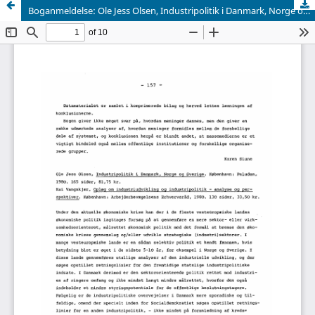
Boganmeldelse: Ole Jess Olsen, Industripolitik i Danmark, Norge og Sverige. København: Paludan, 1980. Kai Vangskjær, Oplæg om industriudvikling og industripolitik - analyse og perspektiver. København: Arbejderbevægelsens Erhvervsråd, 1980.