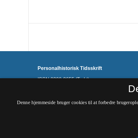
Personalhistorisk Tidsskrift
ISSN 0300-3655 (Trykt)
ISSN 2445-4958 (Online)
D
Tidsskriftet udkommer ikke længere her. Nyer
Denne hjemmeside bruger cookies til at forbedre brugerople
Samfundet for Dansk Genealogi og Personalhi
Tilgængelighedserklæring