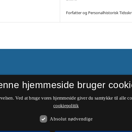
Forfatter og Personalhistorisk Tidsskri
enne hjemmeside bruger cooki
e numre kan findes hos
velsen. Ved at bruge vores hjemmeside giver du samtykke til alle c
storie
.
cookiepolitik
Absolut nødvendige