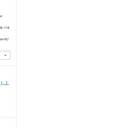
er
08–118.
skrift/
1.-2.