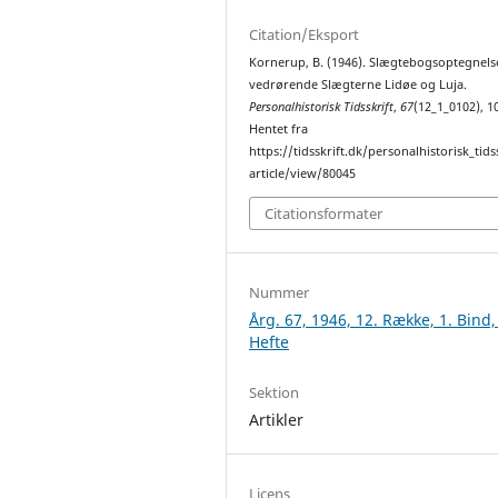
Citation/Eksport
Kornerup, B. (1946). Slægtebogsoptegnels
vedrørende Slægterne Lidøe og Luja.
Personalhistorisk Tidsskrift
,
67
(12_1_0102), 1
Hentet fra
https://tidsskrift.dk/personalhistorisk_tids
article/view/80045
Citationsformater
Nummer
Årg. 67, 1946, 12. Række, 1. Bind, 
Hefte
Sektion
Artikler
Licens