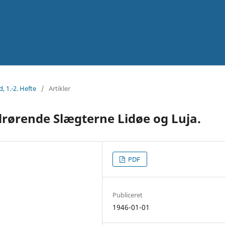
d, 1.-2. Hefte
/
Artikler
rørende Slægterne Lidøe og Luja.
PDF
Publiceret
1946-01-01