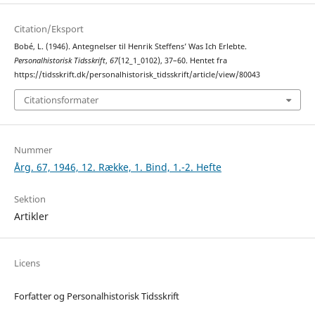
Citation/Eksport
Bobé, L. (1946). Antegnelser til Henrik Steffens’ Was Ich Erlebte.
Personalhistorisk Tidsskrift
,
67
(12_1_0102), 37–60. Hentet fra
https://tidsskrift.dk/personalhistorisk_tidsskrift/article/view/80043
Citationsformater
Nummer
Årg. 67, 1946, 12. Række, 1. Bind, 1.-2. Hefte
Sektion
Artikler
Licens
Forfatter og Personalhistorisk Tidsskrift