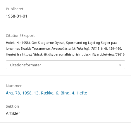
Publiceret
1958-01-01
Citation/Eksport
Holek, H. (1958). Om Slægterne Dyssel, Spormand og Lejel og Seglet paa
Johannes Ewalds Testamente.
Personalhistorisk Tidsskrift
,
78
(13_6_4), 129–160.
Hentet fra https://tidsskrift.dk/personalhistorisk_tidsskrift/article/view/79616
Citationsformater
Nummer
Årg. 78, 1958, 13. Række, 6. Bind, 4. Hefte
Sektion
Artikler