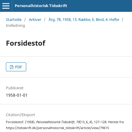
Personalhistorisk Tidsskrift
Startside
/
Arkiver
/
Årg. 78, 1958, 13. Række, 6. Bind, 4. Hefte
/
Indledning
Forsidestof
PDF
Publiceret
1958-01-01
Citation/Eksport
Forsidestof. (1958).
Personalhistorisk Tidsskrift
,
78
(13_6_4), 127–128. Hentet fra
https://tidsskrift.dk/personalhistorisk_tidsskrift/article/view/79615