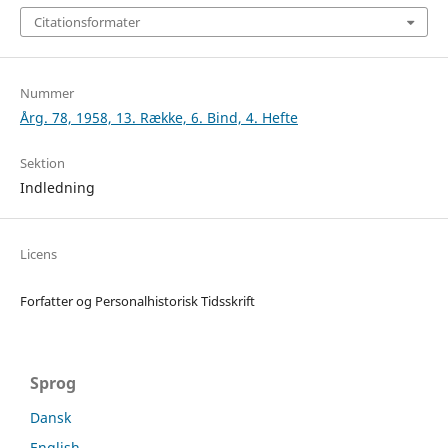
Citationsformater
Nummer
Årg. 78, 1958, 13. Række, 6. Bind, 4. Hefte
Sektion
Indledning
Licens
Forfatter og Personalhistorisk Tidsskrift
Sprog
Dansk
English