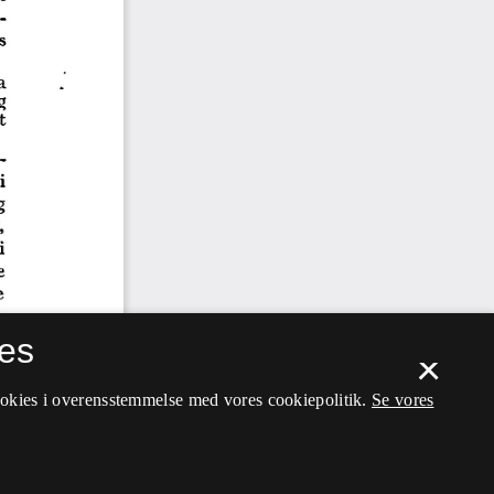
es
×
ookies i overensstemmelse med vores cookiepolitik.
Se vores