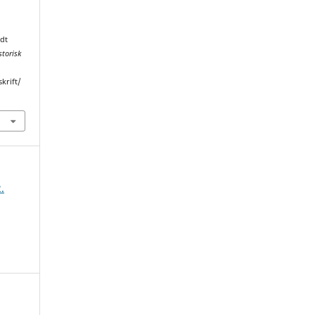
ødt
storisk
skrift/
.