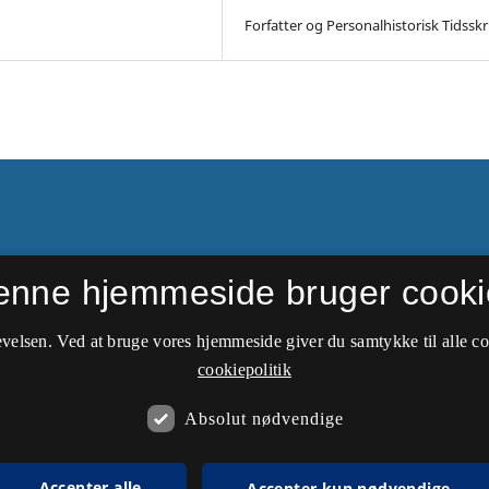
Forfatter og Personalhistorisk Tidsskri
enne hjemmeside bruger cooki
e numre kan findes hos
velsen. Ved at bruge vores hjemmeside giver du samtykke til alle c
storie
.
cookiepolitik
Absolut nødvendige
Accepter alle
Accepter kun nødvendige