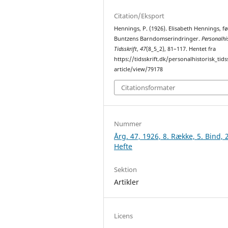
Citation/Eksport
Hennings, P. (1926). Elisabeth Hennings, f
Buntzens Barndomserindringer.
Personalhi
Tidsskrift
,
47
(8_5_2), 81–117. Hentet fra
https://tidsskrift.dk/personalhistorisk_tids
article/view/79178
Citationsformater
Nummer
Årg. 47, 1926, 8. Række, 5. Bind, 2
Hefte
Sektion
Artikler
Licens