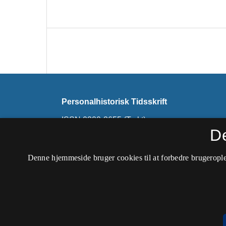
Personalhistorisk Tidsskrift
ISSN 0300-3655 (Trykt)
ISSN 2445-4958 (Online)
D
Tidsskriftet udkommer ikke længere her. Nyer
Denne hjemmeside bruger cookies til at forbedre brugerople
Samfundet for Dansk Genealogi og Personalhi
Tilgængelighedserklæring