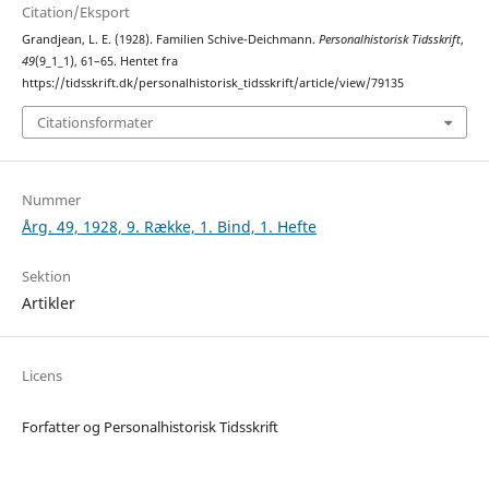
Citation/Eksport
Grandjean, L. E. (1928). Familien Schive-Deichmann.
Personalhistorisk Tidsskrift
,
49
(9_1_1), 61–65. Hentet fra
https://tidsskrift.dk/personalhistorisk_tidsskrift/article/view/79135
Citationsformater
Nummer
Årg. 49, 1928, 9. Række, 1. Bind, 1. Hefte
Sektion
Artikler
Licens
Forfatter og Personalhistorisk Tidsskrift