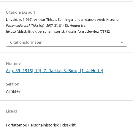
Citation/Eksport
Linvald, A. (1919). Arkivar Thisets Samlinger til den danske Adels Historie.
Personalhistorisk Tidsskrift
,
39
(7_3), 81–83. Hentet fra
https://tidsskrift.dk/personalhistorisk_tidsskrift/article/view/78782
Citationsformater
Nummer
Årg. 39, 1918[-19], 7. Række, 3. Bind, [1.-4. Hefte]
Sektion
Artikler
Licens
Forfatter og Personalhistorisk Tidsskrift