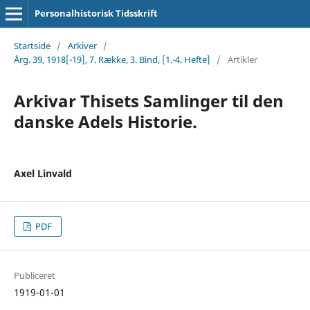
Personalhistorisk Tidsskrift
Startside
/
Arkiver
/
Årg. 39, 1918[-19], 7. Række, 3. Bind, [1.-4. Hefte]
/
Artikler
Arkivar Thisets Samlinger til den
danske Adels Historie.
Axel Linvald
PDF
Publiceret
1919-01-01