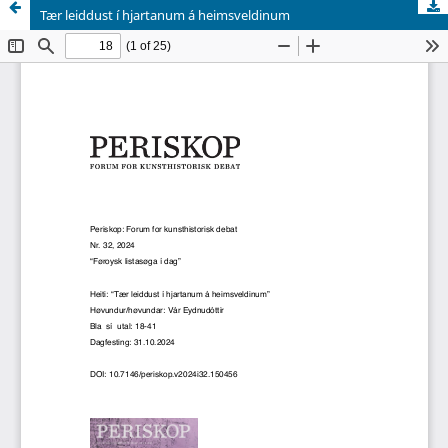
Tær leiddust í hjartanum á heimsveldinum