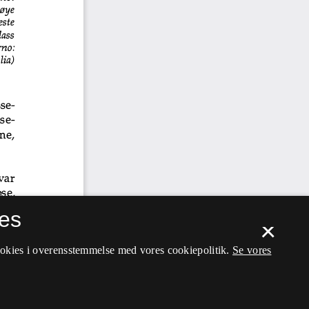
es
×
ookies i overensstemmelse med vores cookiepolitik.
Se vores