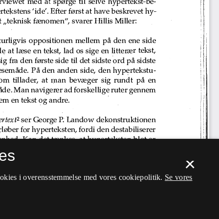
es
×
ookies i overensstemmelse med vores cookiepolitik.
Se vores