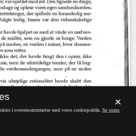
es
×
ookies i overensstemmelse med vores cookiepolitik.
Se vores