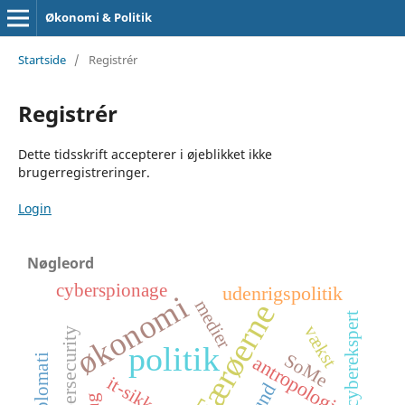
Økonomi & Politik
Startside
/
Registrér
Registrér
Dette tidsskrift accepterer i øjeblikket ikke
brugerregistreringer.
Login
Nøgleord
cyberspionage
udenrigspolitik
økonomi
medier
Færøerne
cyberekspert
vækst
cybersecurity
politik
SoMe
antropologi
it-sikkerhed