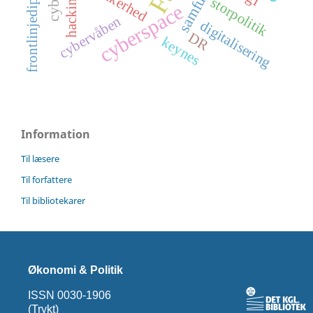
frontlinjediplomati
samfund
hacking
storpolitik
cyberspace
cybervåben
digitalisering
DR
keynes
Information
Til læsere
Til forfattere
Til bibliotekarer
Økonomi & Politik
ISSN 0030-1906
(Trykt)