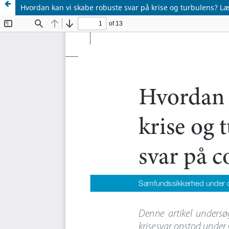
Hvordan kan vi skabe robuste svar på krise og turbulens? Læ