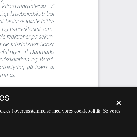
es
×
ookies i overensstemmelse med vores cookiepolitik.
Se vores