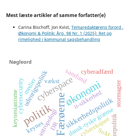
Mest læste artikler af samme forfatter(e)
Carina Bischoff, Jon Kvist,
Temaredaktørens forord
,
Økonomi & Politik: Årg. 98 Nr. 1 (2025): Ret og
rimelighed i kommunal sagsbehandling
Nøgleord
samfund
cyberadfærd
udenrigspolitik
cyberspace
medier
cybersecurity
vækst
økonomi
stormagter
it-sikkerhed
keynesianisme
Færøerne
sikkerhedspolitik
politik
dansk-tyske grænse
antropologi
storpolitik
cyberekspert
keynes
DR
SoMe