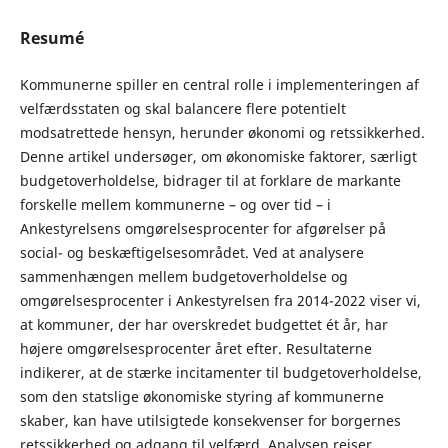
Resumé
Kommunerne spiller en central rolle i implementeringen af
velfærdsstaten og skal balancere flere potentielt
modsatrettede hensyn, herunder økonomi og retssikkerhed.
Denne artikel undersøger, om økonomiske faktorer, særligt
budgetoverholdelse, bidrager til at forklare de markante
forskelle mellem kommunerne – og over tid – i
Ankestyrelsens omgørelsesprocenter for afgørelser på
social- og beskæftigelsesområdet. Ved at analysere
sammenhængen mellem budgetoverholdelse og
omgørelsesprocenter i Ankestyrelsen fra 2014-2022 viser vi,
at kommuner, der har overskredet budgettet ét år, har
højere omgørelsesprocenter året efter. Resultaterne
indikerer, at de stærke incitamenter til budgetoverholdelse,
som den statslige økonomiske styring af kommunerne
skaber, kan have utilsigtede konsekvenser for borgernes
retssikkerhed og adgang til velfærd. Analysen rejser