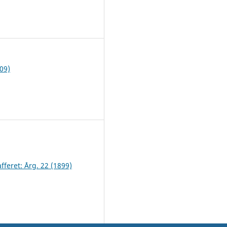
1
09)
fferet: Årg. 22 (1899)