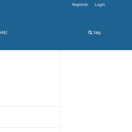
Registrér
Login
948)
Søg