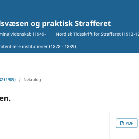
lsvæsen og praktisk Strafferet
iminalvidenskab (1949-
Nordisk Tidsskrift for Strafferet (1913-1
itentiære institutioner (1878 - 1889)
32 (1909)
/
Nekrolog
en.
PDF