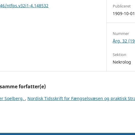
146/ntfps.v32i1-4.148532
Publiceret
1909-10-0
Nummer
Årg. 32 (19
Sektion
Nekrolog
 samme forfatter(e)
ter Soelberg.
,
Nordisk Tidsskrift for Fængselsvæsen og praktisk Stra