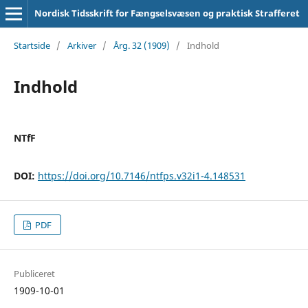
Nordisk Tidsskrift for Fængselsvæsen og praktisk Strafferet
Startside
/
Arkiver
/
Årg. 32 (1909)
/
Indhold
Indhold
NTfF
DOI:
https://doi.org/10.7146/ntfps.v32i1-4.148531
PDF
Publiceret
1909-10-01