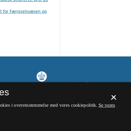
ft for Fængselsvæsen og
es
×
ookies i overensstemmelse med vores cookiepolitik.
Se vores