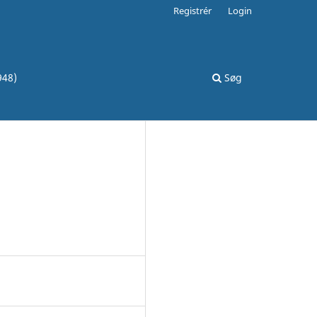
Registrér
Login
948)
Søg