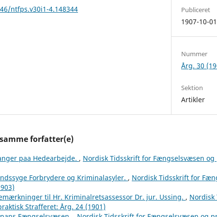
146/ntfps.v30i1-4.148344
Publiceret
1907-10-0
Nummer
Årg. 30 (19
Sektion
Artikler
 samme forfatter(e)
anger paa Hedearbejde.
,
Nordisk Tidsskrift for Fængselsvæsen og p
indssyge Forbrydere og Kriminalasyler.
,
Nordisk Tidsskrift for Fæ
1903)
emærkninger til Hr. Kriminalretsassessor Dr. jur. Ussing.
,
Nordisk 
aktisk Strafferet: Årg. 24 (1901)
apans Fængselsvæsen.
,
Nordisk Tidsskrift for Fængselsvæsen og pra