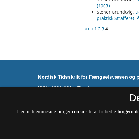
(1903)
Stener Grundtvig,
D
praktisk Strafferet: 
<<
<
1
2
3
4
Nordisk Tidsskrift for Fængselsvæsen og pr
ISSN 0909-3214 (Trykt)
ISSN 2794-7858 (Online)
D
Tidsskriftet udkommer ikke mere. Det skiftede 
Denne hjemmeside bruger cookies til at forbedre brugerople
Tidsskrift for Strafferet
.
Tilgængelighedserklæring