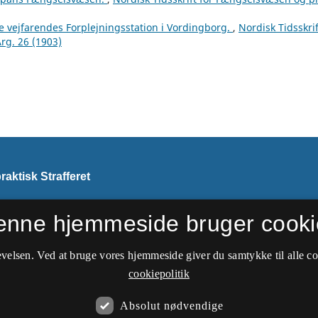
e vejfarendes Forplejningsstation i Vordingborg.
,
Nordisk Tidsskri
Årg. 26 (1903)
aktisk Strafferet
enne hjemmeside bruger cooki
i 1913 navn til
Nordisk
velsen. Ved at bruge vores hjemmeside giver du samtykke til alle c
cookiepolitik
Absolut nødvendige