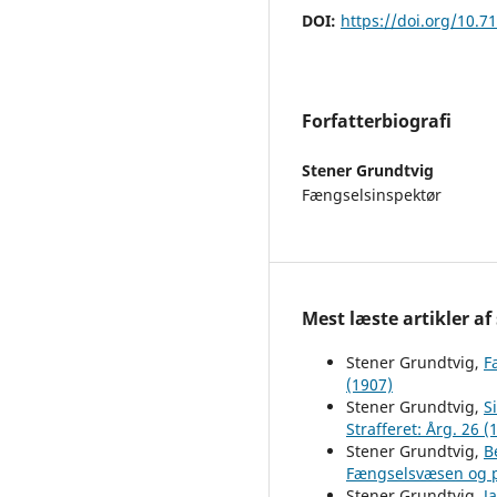
DOI:
https://doi.org/10.7
Forfatterbiografi
Stener Grundtvig
Fængselsinspektør
Mest læste artikler af
Stener Grundtvig,
F
(1907)
Stener Grundtvig,
S
Strafferet: Årg. 26 (
Stener Grundtvig,
B
Fængselsvæsen og pr
Stener Grundtvig,
J