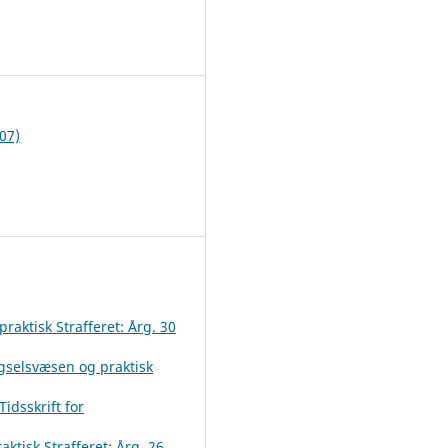
1
07)
raktisk Strafferet: Årg. 30
ngselsvæsen og praktisk
Tidsskrift for
ktisk Strafferet: Årg. 26