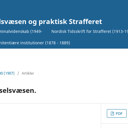
lsvæsen og praktisk Strafferet
iminalvidenskab (1949-
Nordisk Tidsskrift for Strafferet (1913-1
itentiære institutioner (1878 - 1889)
30 (1907)
/
Artikler
selsvæsen.
PDF