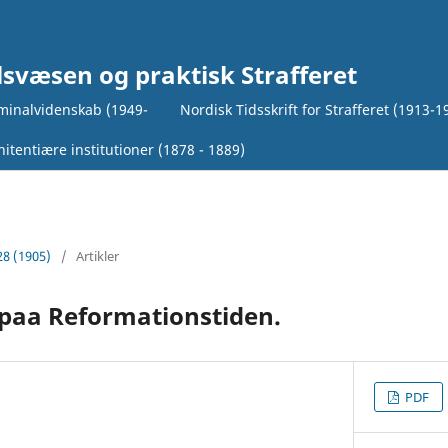
lsvæsen og praktisk Strafferet
iminalvidenskab (1949-
Nordisk Tidsskrift for Strafferet (1913-1
itentiære institutioner (1878 - 1889)
28 (1905)
/
Artikler
 paa Reformationstiden.
PDF