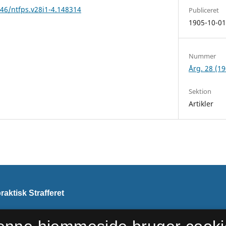
146/ntfps.v28i1-4.148314
Publiceret
1905-10-0
Nummer
Årg. 28 (19
Sektion
Artikler
aktisk Strafferet