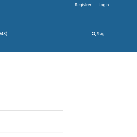
Registrér
Login
948)
Søg