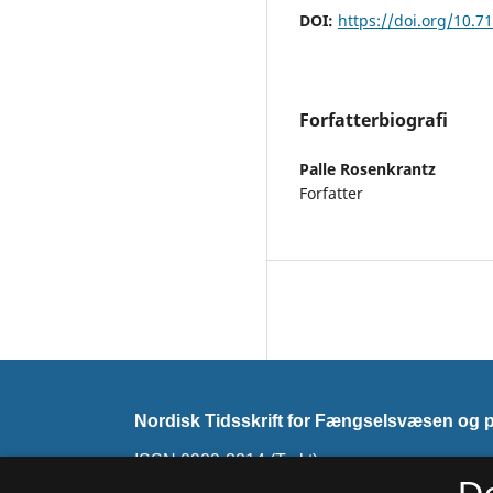
DOI:
https://doi.org/10.7
Forfatterbiografi
Palle Rosenkrantz
Forfatter
Nordisk Tidsskrift for Fængselsvæsen og pr
ISSN 0909-3214 (Trykt)
ISSN 2794-7858 (Online)