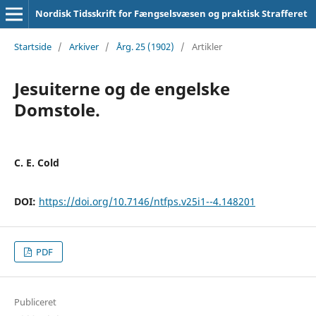
Nordisk Tidsskrift for Fængselsvæsen og praktisk Strafferet
Startside
/
Arkiver
/
Årg. 25 (1902)
/
Artikler
Jesuiterne og de engelske
Domstole.
C. E. Cold
DOI:
https://doi.org/10.7146/ntfps.v25i1--4.148201
PDF
Publiceret