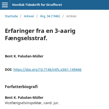
Nordisk Tidsskrift for Strafferet
Startside
/
Arkiver
/
Årg. 34 (1946)
/
Artikler
Erfaringer fra en 3-aarig
Fængselsstraf.
Bent K. Paludan-Müller
DOI:
https://doi.org/10.7146/ntfs.v34i1.149446
Forfatterbiografi
Bent K. Paludan-Müller
Vicefængselsinspektør, cand. jur.