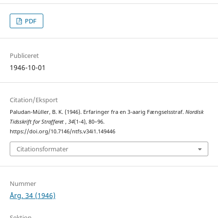
PDF
Publiceret
1946-10-01
Citation/Eksport
Paludan-Müller, B. K. (1946). Erfaringer fra en 3-aarig Fængselsstraf.
Nordisk
Tidsskrift for Strafferet
,
34
(1-4), 80–96.
https://doi.org/10.7146/ntfs.v34i1.149446
Citationsformater
Nummer
Årg. 34 (1946)
Sektion