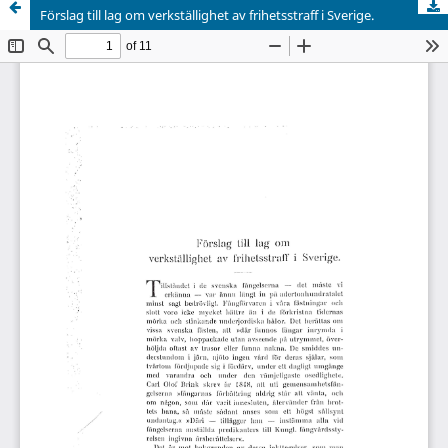
Förslag till lag om verkställighet av frihetsstraff i Sverige.