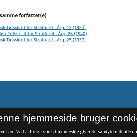
 samme forfatter(e)
sk Tidsskrift for Strafferet : Årg. 12 (1924)
isk Tidsskrift for Strafferet : Årg. 28 (1940)
sk Tidsskrift for Strafferet : Årg. 25 (1937)
enne hjemmeside bruger cooki
ftede navn i 1949 til
velsen. Ved at bruge vores hjemmeside giver du samtykke til alle c