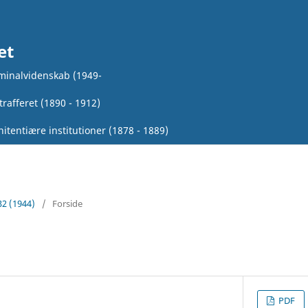
et
iminalvidenskab (1949-
rafferet (1890 - 1912)
itentiære institutioner (1878 - 1889)
32 (1944)
/
Forside
PDF