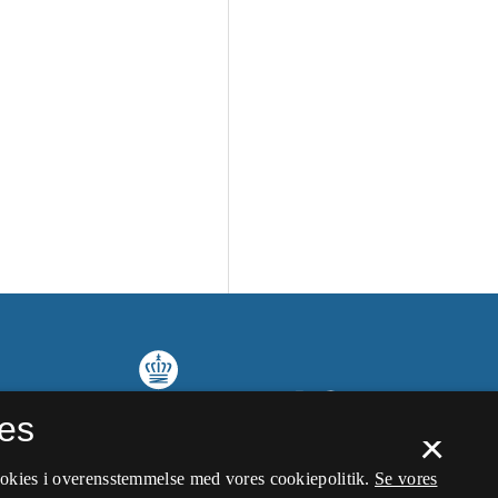
es
×
ookies i overensstemmelse med vores cookiepolitik.
Se vores