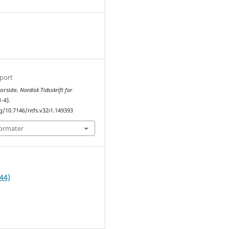
1
sport
Forside.
Nordisk Tidsskrift for
1-4).
rg/10.7146/ntfs.v32i1.149393
formater
44)