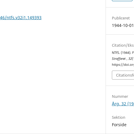
146/ntfs.v32i1.149393
Publiceret
1944-10-0
Citation/Ek
NTfS. (1944). 
Strafferet
,
32
(
https://doi.o
Citations
Nummer
Årg. 32 (19
Sektion
Forside