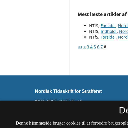
Mest læste artikler af
NTfS,
Forside
,
Nordi
NTfS,
Indhold
,
Nord
NTfS,
Forside
,
Nordi
<<
<
3
4
5
6
7
8
Nordisk Tidsskrift for Strafferet
ISSN 0905-6815 (Trykt)
ISSN 2794-7726 (Online)
D
Dette tidsskrift udkommer ikke længere. Det ski
Denne hjemmeside bruger cookies til at forbedre brugerople
Nordisk Tidsskrift for Kriminalvidenskab
.