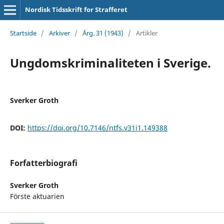
Nordisk Tidsskrift for Strafferet
Startside
/
Arkiver
/
Årg. 31 (1943)
/
Artikler
Ungdomskriminaliteten i Sverige.
Sverker Groth
DOI:
https://doi.org/10.7146/ntfs.v31i1.149388
Forfatterbiografi
Sverker Groth
Förste aktuarien