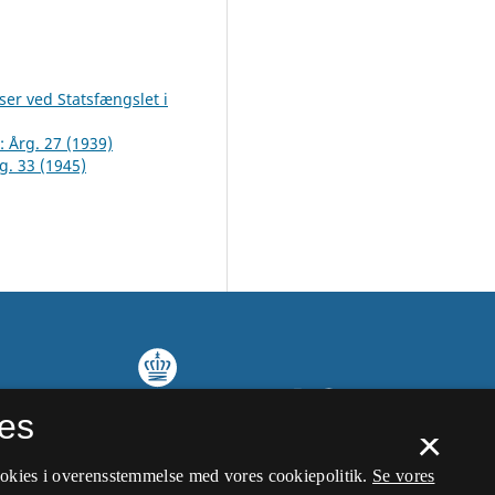
er ved Statsfængslet i
 : Årg. 27 (1939)
rg. 33 (1945)
es
×
ookies i overensstemmelse med vores cookiepolitik.
Se vores