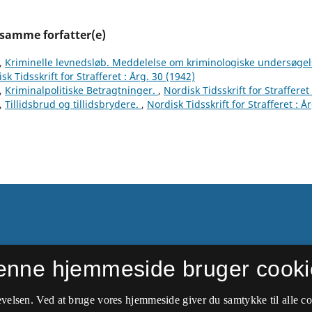
 samme forfatter(e)
n,
Kriminelle levnedsløb. Meddelelse om kriminologiske undersøgels
sk Tidsskrift for Strafferet : Årg. 30 (1942)
n,
Kriminalpolitiske Betragtninger.
,
Nordisk Tidsskrift for Strafferet
n,
Tillidsbrud og tillidsbrydere.
,
Nordisk Tidsskrift for Strafferet : Å
enne hjemmeside bruger cooki
ftede navn i 1949 til
velsen. Ved at bruge vores hjemmeside giver du samtykke til alle c