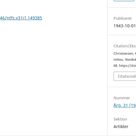
146/ntfs.v31i1.149385
Publiceret
1943-10-0
Citation/Ek
Christiansen,
milieu.
Nordisk
68. https://do
Citations
Nummer
Årg. 31 (19
Sektion
Artikler