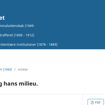
et
iminalvidenskab (1949-
rafferet (1890 - 1912)
itentiære institutioner (1878 - 1889)
31 (1943)
/
Artikler
 hans milieu.
PDF