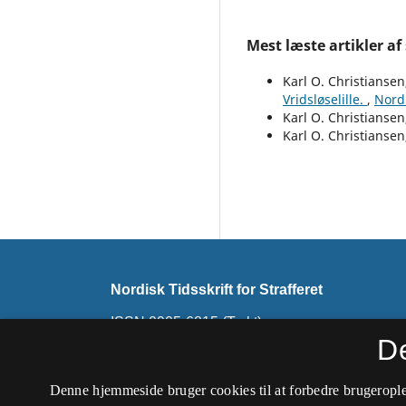
Mest læste artikler af
Karl O. Christianse
Vridsløselille.
,
Nordi
Karl O. Christianse
Karl O. Christianse
Nordisk Tidsskrift for Strafferet
ISSN 0905-6815 (Trykt)
ISSN 2794-7726 (Online)
D
Dette tidsskrift udkommer ikke længere. Det ski
Denne hjemmeside bruger cookies til at forbedre brugerople
Nordisk Tidsskrift for Kriminalvidenskab
.