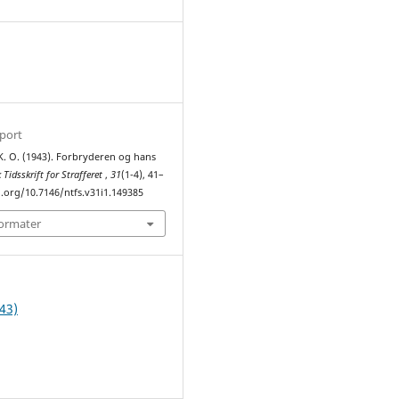
1
sport
 K. O. (1943). Forbryderen og hans
 Tidsskrift for Strafferet
,
31
(1-4), 41–
i.org/10.7146/ntfs.v31i1.149385
formater
43)