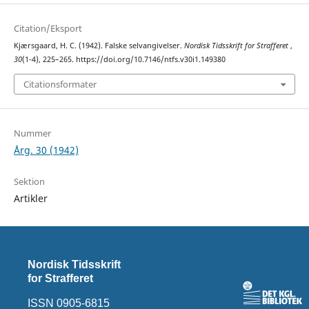
Citation/Eksport
Kjærsgaard, H. C. (1942). Falske selvangivelser.
Nordisk Tidsskrift for Strafferet
,
30
(1-4), 225–265. https://doi.org/10.7146/ntfs.v30i1.149380
Citationsformater
Nummer
Årg. 30 (1942)
Sektion
Artikler
Nordisk Tidsskrift
for Strafferet
ISSN 0905-6815