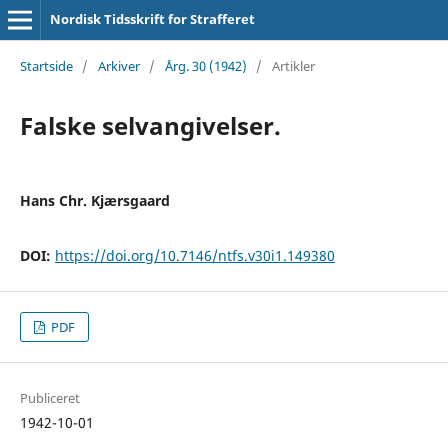
Nordisk Tidsskrift for Strafferet
Startside
/
Arkiver
/
Årg. 30 (1942)
/
Artikler
Falske selvangivelser.
Hans Chr. Kjærsgaard
DOI:
https://doi.org/10.7146/ntfs.v30i1.149380
PDF
Publiceret
1942-10-01