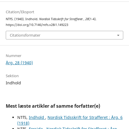
Citation/Eksport
NTfS. (1940). Indhold.
Nordisk Tidsskrift for Strafferet
,
28
(1-4).
https://doi.org/10.7146/ntfs.v28i1.149223
Citationsformater
Nummer
Årg. 28 (1940)
Sektion
Indhold
Mest læste artikler af samme forfatter(e)
NTfS,
Indhold
,
Nordisk Tidsskrift for Strafferet : Årg. 6
(1918)
NTfS,
Forside
,
Nordisk Tidsskrift for Strafferet : Årg.