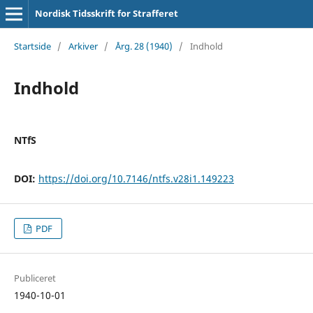
Nordisk Tidsskrift for Strafferet
Startside
/
Arkiver
/
Årg. 28 (1940)
/
Indhold
Indhold
NTfS
DOI:
https://doi.org/10.7146/ntfs.v28i1.149223
PDF
Publiceret
1940-10-01