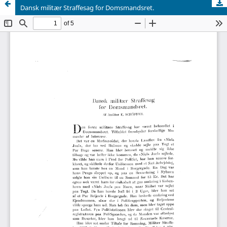
Dansk militær Straffesag for Domsmandsret.