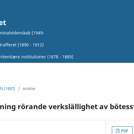
et
iminalvidenskab (1949-
rafferet (1890 - 1912)
itentiære institutioner (1878 - 1889)
25 (1937)
/
Artikler
tning rörande verkslällighet av bötesst
PDF