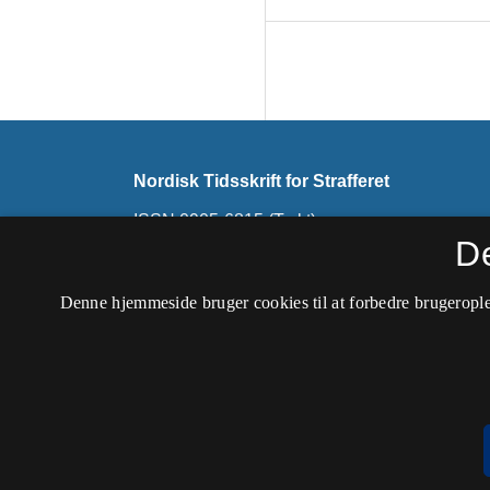
Nordisk Tidsskrift for Strafferet
ISSN 0905-6815 (Trykt)
ISSN 2794-7726 (Online)
D
Dette tidsskrift udkommer ikke længere. Det ski
Denne hjemmeside bruger cookies til at forbedre brugerople
Nordisk Tidsskrift for Kriminalvidenskab
.
Tilgængelighedserklæring