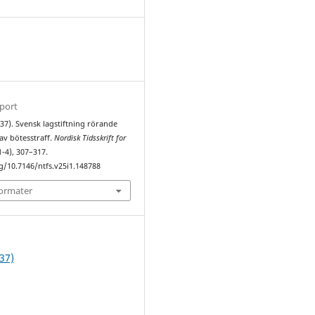
1
sport
37). Svensk lagstiftning rörande
 av bötesstraff.
Nordisk Tidsskrift for
1-4), 307–317.
rg/10.7146/ntfs.v25i1.148788
formater
37)