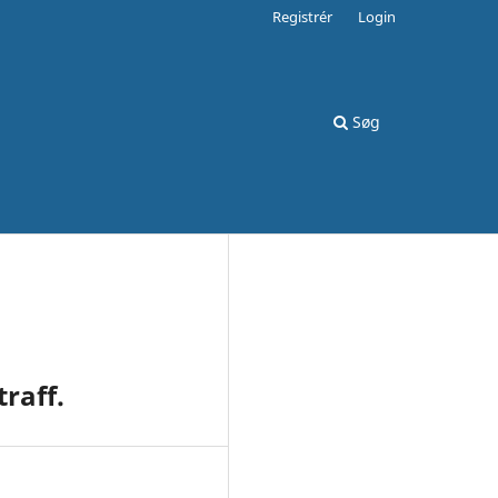
Registrér
Login
Søg
raff.