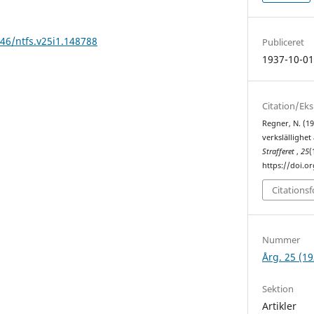
146/ntfs.v25i1.148788
Publiceret
1937-10-0
Citation/Ek
Regner, N. (19
verkslällighet
Strafferet
,
25
(
https://doi.o
Citations
Nummer
Årg. 25 (19
Sektion
Artikler