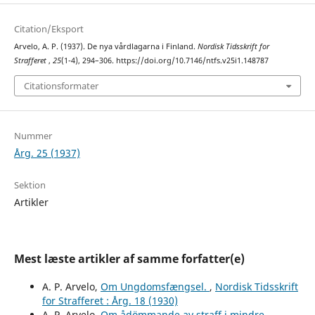
Citation/Eksport
Arvelo, A. P. (1937). De nya vårdlagarna i Finland.
Nordisk Tidsskrift for
Strafferet
,
25
(1-4), 294–306. https://doi.org/10.7146/ntfs.v25i1.148787
Citationsformater
Nummer
Årg. 25 (1937)
Sektion
Artikler
Mest læste artikler af samme forfatter(e)
A. P. Arvelo,
Om Ungdomsfængsel.
,
Nordisk Tidsskrift
for Strafferet : Årg. 18 (1930)
A. P. Arvelo,
Om ådömmande av straff i mindre