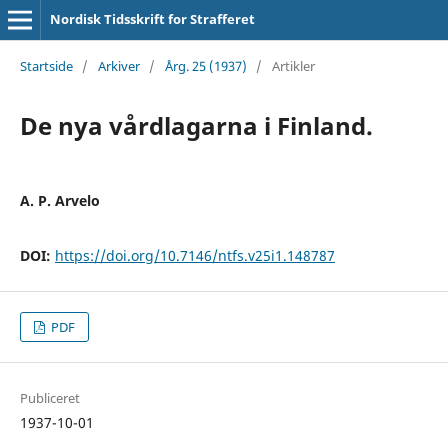
Nordisk Tidsskrift for Strafferet
Startside
/
Arkiver
/
Årg. 25 (1937)
/
Artikler
De nya vårdlagarna i Finland.
A. P. Arvelo
DOI:
https://doi.org/10.7146/ntfs.v25i1.148787
PDF
Publiceret
1937-10-01