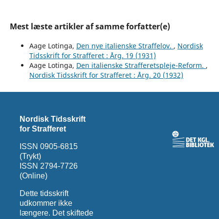
Mest læste artikler af samme forfatter(e)
Aage Lotinga,
Den nye italienske Straffelov.
,
Nordisk
Tidsskrift for Strafferet : Årg. 19 (1931)
Aage Lotinga,
Den italienske Strafferetspleje-Reform.
,
Nordisk Tidsskrift for Strafferet : Årg. 20 (1932)
Nordisk Tidsskrift
for Strafferet
ISSN 0905-6815
(Trykt)
ISSN 2794-7726
(Online)
Dette tidsskrift
udkommer ikke
længere. Det skiftede