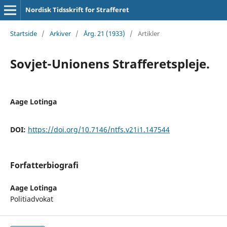
Nordisk Tidsskrift for Strafferet
Startside
/
Arkiver
/
Årg. 21 (1933)
/
Artikler
Sovjet-Unionens Strafferetspleje.
Aage Lotinga
DOI:
https://doi.org/10.7146/ntfs.v21i1.147544
Forfatterbiografi
Aage Lotinga
Politiadvokat