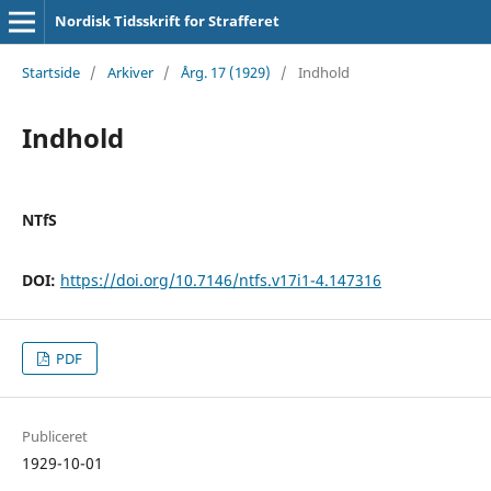
Nordisk Tidsskrift for Strafferet
Startside
/
Arkiver
/
Årg. 17 (1929)
/
Indhold
Indhold
NTfS
DOI:
https://doi.org/10.7146/ntfs.v17i1-4.147316
PDF
Publiceret
1929-10-01