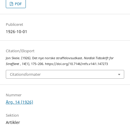
PDF
Publiceret
1926-10-01
Citation/Eksport
Jon Skeie. (1926). Det nye norske straffelovsudkast.
Nordisk Tidsskrift for
Strafferet
,
14
(1), 175–206. https://doi.org/10.7146/ntfs.v14i1.147273
Citationsformater
Nummer
Årg. 14 (1926)
Sektion
Artikler