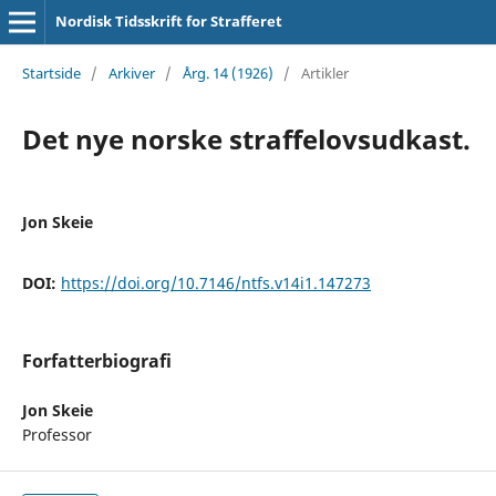
Nordisk Tidsskrift for Strafferet
Startside
/
Arkiver
/
Årg. 14 (1926)
/
Artikler
Det nye norske straffelovsudkast.
Jon Skeie
DOI:
https://doi.org/10.7146/ntfs.v14i1.147273
Forfatterbiografi
Jon Skeie
Professor