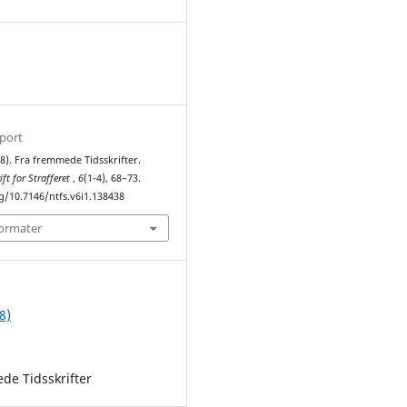
1
sport
8). Fra fremmede Tidsskrifter.
ift for Strafferet
,
6
(1-4), 68–73.
g/10.7146/ntfs.v6i1.138438
formater
8)
de Tidsskrifter