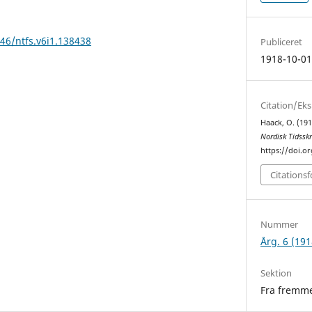
146/ntfs.v6i1.138438
Publiceret
1918-10-0
Citation/Ek
Haack, O. (191
Nordisk Tidsskr
https://doi.or
Citations
Nummer
Årg. 6 (191
Sektion
Fra fremme