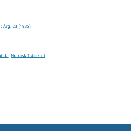
 : Årg. 23 (1935)
mtid.
,
Nordisk Tidsskrift