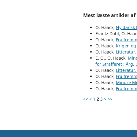
Mest læste artikler af
O. Haack,
Ny dansk L
Frantz Dahl, O. Haa
O. Haack,
Fra fremm
O. Haack,
Krigen og
O. Haack,
Litteratur
E. O., O. Haack,
Mind
for Strafferet : Årg. 
O. Haack,
Litteratur
O. Haack,
Fra fremm
O. Haack,
Mindre Me
O. Haack,
Fra fremm
<<
<
1
2
3
>
>>