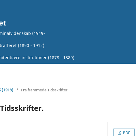
et
iminalvidenskab (1949-
rafferet (1890 - 1912)
itentiære institutioner (1878 - 1889)
6 (1918)
/
Fra fremmede Tidsskrifter
idsskrifter.
PDF