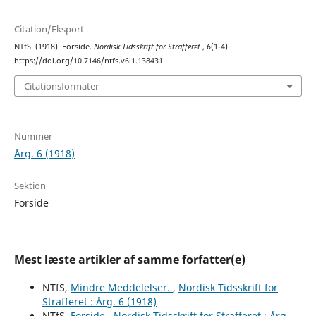
Citation/Eksport
NTfS. (1918). Forside.
Nordisk Tidsskrift for Strafferet
,
6
(1-4).
https://doi.org/10.7146/ntfs.v6i1.138431
Citationsformater
Nummer
Årg. 6 (1918)
Sektion
Forside
Mest læste artikler af samme forfatter(e)
NTfS,
Mindre Meddelelser.
,
Nordisk Tidsskrift for
Strafferet : Årg. 6 (1918)
NTfS,
Forside
,
Nordisk Tidsskrift for Strafferet : Årg.