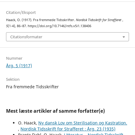
Citation/Eksport
Haack, O. (1917). Fra fremmede Tidsskrifter.
Nordisk Tidsskrift for Strafferet
,
5
(1-4), 86–87. https://doi.org/10.7146/ntfs.v5i1.138406
Citationsformater
Nummer
Årg. 5 (1917)
Sektion
Fra fremmede Tidsskrifter
Mest læste artikler af samme forfatter(e)
O. Haack,
Ny dansk Lov om Sterilisation og Kastration.
,
Nordisk Tidsskrift for Strafferet : Årg. 23 (1935)
Frantz Dahl, O. Haack,
Litteratur.
,
Nordisk Tidsskrift