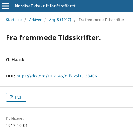
Nordisk Tidsskrift for Strafferet
Startside
/
Arkiver
/
Årg. 5 (1917)
/
Fra fremmede Tidsskrifter
Fra fremmede Tidsskrifter.
O. Haack
DOI:
https://doi.org/10.7146/ntfs.v5i1.138406
PDF
Publiceret
1917-10-01