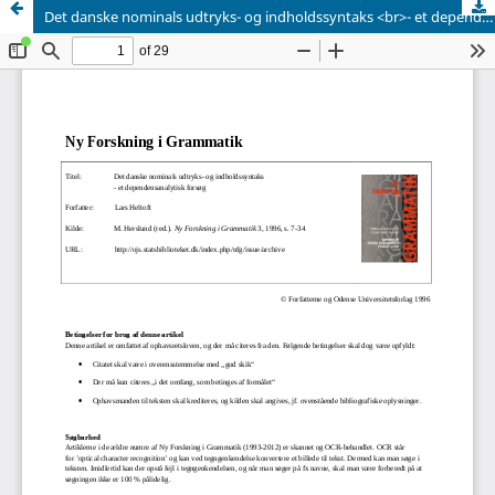
Det danske nominals udtryks- og indholdssyntaks <br>- et dependensanalytisk forsøg