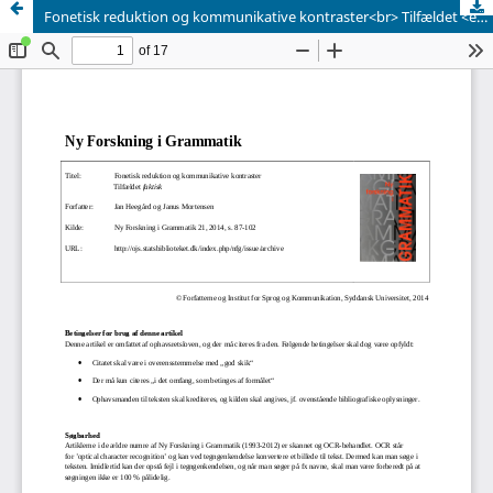
Fonetisk reduktion og kommunikative kontraster<br> Tilfældet <em>faktisk</em>