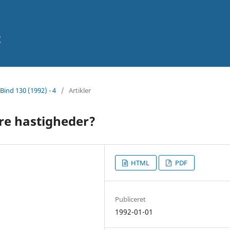
t
Bind 130 (1992) - 4
/
Artikler
re hastigheder?
HTML
PDF
Publiceret
1992-01-01