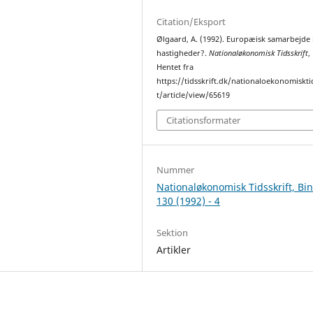
Citation/Eksport
Ølgaard, A. (1992). Europæisk samarbejde i
hastigheder?.
Nationaløkonomisk Tidsskrift
,
Hentet fra
https://tidsskrift.dk/nationaloekonomiskti
t/article/view/65619
Citationsformater
Nummer
Nationaløkonomisk Tidsskrift, Bi
130 (1992) - 4
Sektion
Artikler