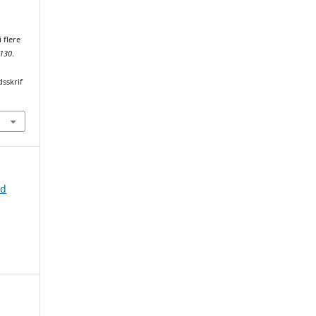
 flere
130
.
dsskrif
nd