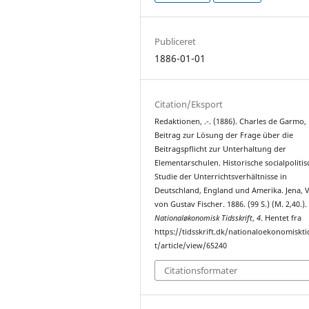
Publiceret
1886-01-01
Citation/Eksport
Redaktionen, .-. (1886). Charles de Garmo,
Beitrag zur Lösung der Frage über die
Beitragspflicht zur Unterhaltung der
Elementarschulen. Historische socialpolitis
Studie der Unterrichtsverhältnisse in
Deutschland, England und Amerika. Jena, V
von Gustav Fischer. 1886. (99 S.) (M. 2,40.).
Nationaløkonomisk Tidsskrift
,
4
. Hentet fra
https://tidsskrift.dk/nationaloekonomiskti
t/article/view/65240
Citationsformater