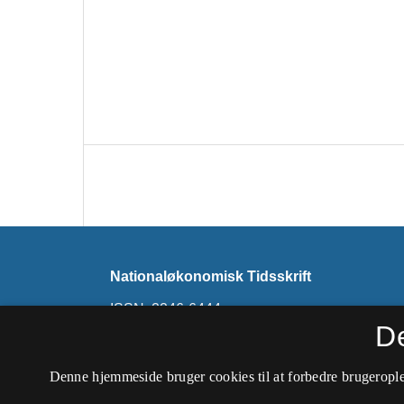
Nationaløkonomisk Tidsskrift
ISSN: 2246-6444
D
Tidsskriftet udkommer ikke længere på denne 
findes på
Nationaløkonomisk Tidsskrift (hos 
Denne hjemmeside bruger cookies til at forbedre brugerople
Forening)
.