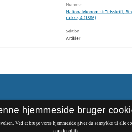
Nummer
Nationaløkonomisk Tidsskrift, Bi
række, 4 (1886)
Sektion
Artikler
enne hjemmeside bruger cooki
side. Nyere udgivelser kan
Nationaløkonomisk
velsen. Ved at bruge vores hjemmeside giver du samtykke til alle c
cookiepolitik