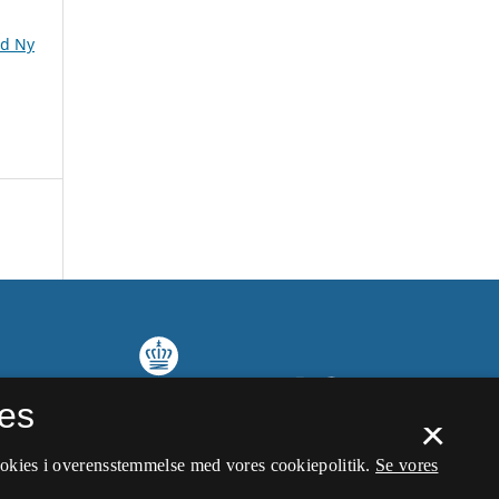
nd Ny
es
×
ookies i overensstemmelse med vores cookiepolitik.
Se vores