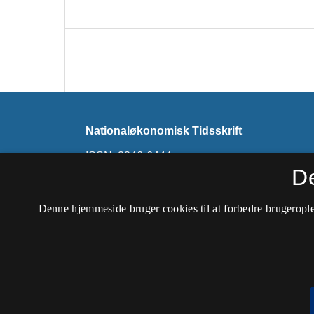
Nationaløkonomisk Tidsskrift
ISSN: 2246-6444
D
Tidsskriftet udkommer ikke længere på denne 
findes på
Nationaløkonomisk Tidsskrift (hos 
Denne hjemmeside bruger cookies til at forbedre brugerople
Forening)
.
Tilgængelighedserklæring