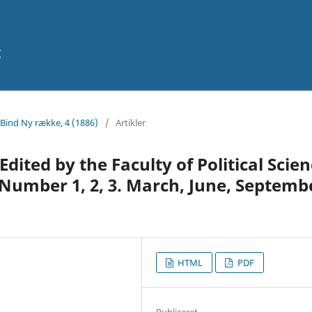
t
 Bind Ny række, 4 (1886)
/
Artikler
Edited by the Faculty of Political Scie
. Number 1, 2, 3. March, June, Septemb
HTML
PDF
Publiceret