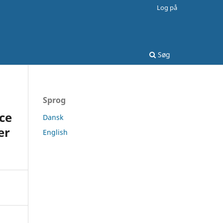
Log på
Søg
Sprog
nce
Dansk
er
English