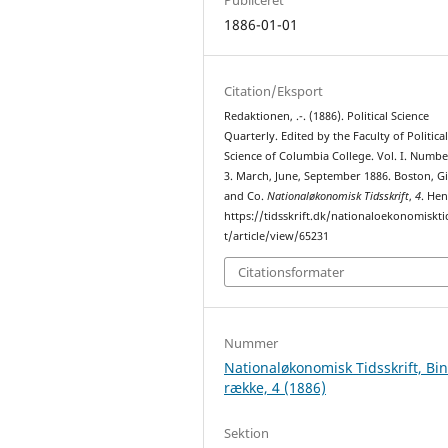
1886-01-01
Citation/Eksport
Redaktionen, .-. (1886). Political Science
Quarterly. Edited by the Faculty of Politica
Science of Columbia College. Vol. I. Number
3. March, June, September 1886. Boston, G
and Co.
Nationaløkonomisk Tidsskrift
,
4
. Hen
https://tidsskrift.dk/nationaloekonomiskti
t/article/view/65231
Citationsformater
Nummer
Nationaløkonomisk Tidsskrift, Bi
række, 4 (1886)
Sektion