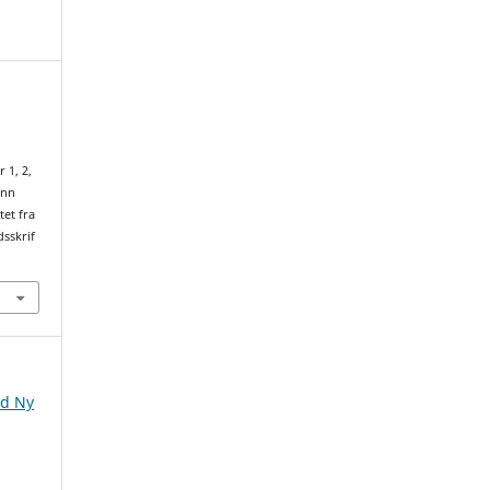
l
 1, 2,
inn
tet fra
dsskrif
nd Ny