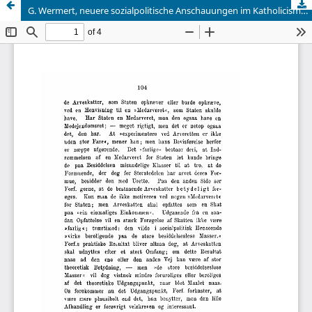
G. Wermert, neuere sozialpolitische Anschauungen im Katholicismus innerhalb Deutschlands. Jena. Verlag von Gustav Fischer. 1885. (114 S.) (2 M.)