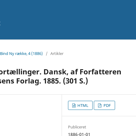
t
 Bind Ny række, 4 (1886)
/
Artikler
Fortællinger. Dansk, af Forfatteren
ens Forlag. 1885. (301 S.)
HTML
PDF
Publiceret
1886-01-01