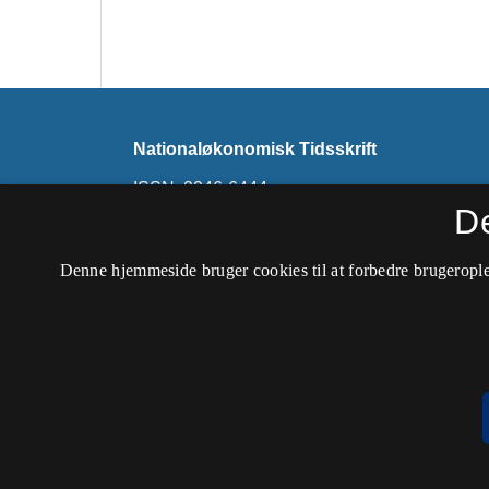
Nationaløkonomisk Tidsskrift
ISSN: 2246-6444
D
Tidsskriftet udkommer ikke længere på denne 
findes på
Nationaløkonomisk Tidsskrift (hos 
Denne hjemmeside bruger cookies til at forbedre brugerople
Forening)
.
Tilgængelighedserklæring