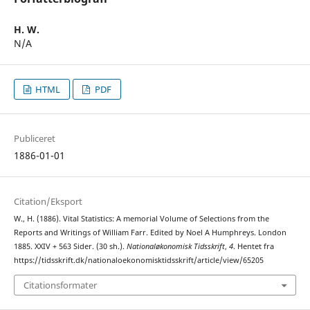
H. W.
N/A
HTML
PDF
Publiceret
1886-01-01
Citation/Eksport
W., H. (1886). Vital Statistics: A memorial Volume of Selections from the
Reports and Writings of William Farr. Edited by Noel A Humphreys. London
1885. XXIV + 563 Sider. (30 sh.).
Nationaløkonomisk Tidsskrift
,
4
. Hentet fra
https://tidsskrift.dk/nationaloekonomisktidsskrift/article/view/65205
Citationsformater