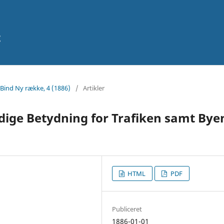
t
 Bind Ny række, 4 (1886)
/
Artikler
idige Betydning for Trafiken samt Bye
HTML
PDF
Publiceret
1886-01-01