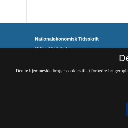
Nationaløkonomisk Tidsskrift
ISSN: 2246-6444
D
Tidsskriftet udkommer ikke længere på denne 
findes på
Nationaløkonomisk Tidsskrift (hos 
Denne hjemmeside bruger cookies til at forbedre brugerople
Forening)
.
Tilgængelighedserklæring