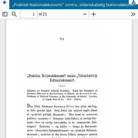
„Praktisk Nationaløkonomi" contra „Videnskabelig Nationaløkonomi". Chapters on Practical Political Economy. Being the Substance of Lectures delivercd in the University of Oxford. By Bonamy Price, Professor of Political Economy in the University of Oxford. London, C. Kegan Paul & Co. 187S. (559 S.)